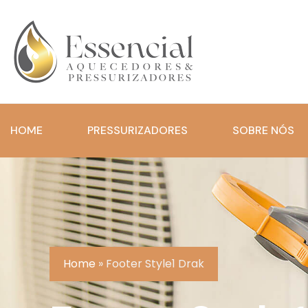
HOME
PRESSURIZADORES
SOBRE NÓS
Home
»
Footer Style1 Drak