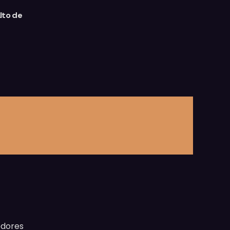
lto de
edores