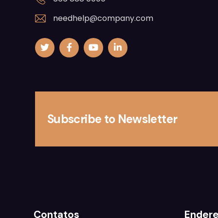
needhelp@company.com
Subscribe to Newsletter
Contatos
Ender