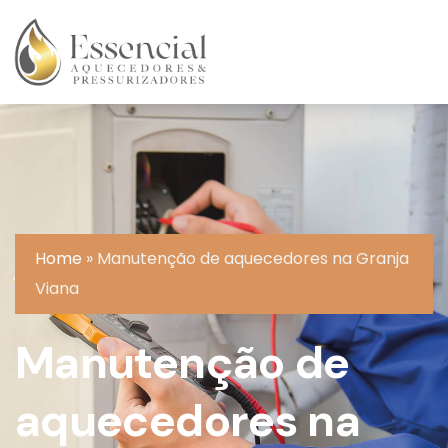
Home
»
Manutenção de aquecedores na Granja
Viana
Manutenção de
aquecedores na